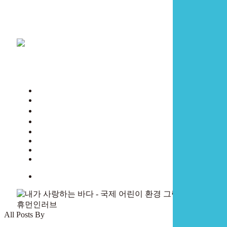
Skip
to
main
content
search
Menu
HOME
결과발표
대회소개
온라인갤러리
HOME
Winners
INTRODUCTION
Online Gallery
search
All Posts By