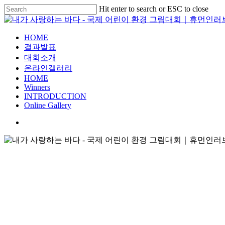
Skip
Hit enter to search or ESC to close
to
Close
main
Search
content
search
Menu
HOME
결과발표
대회소개
온라인갤러리
HOME
Winners
INTRODUCTION
Online Gallery
search
커