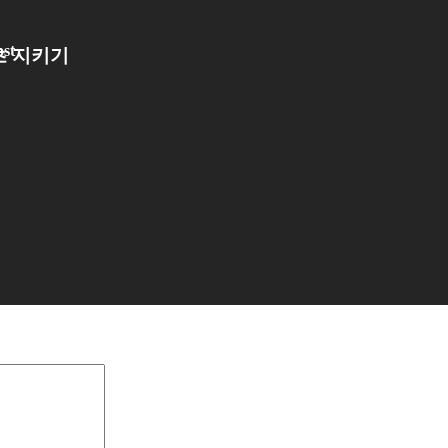
ost
초 지키기