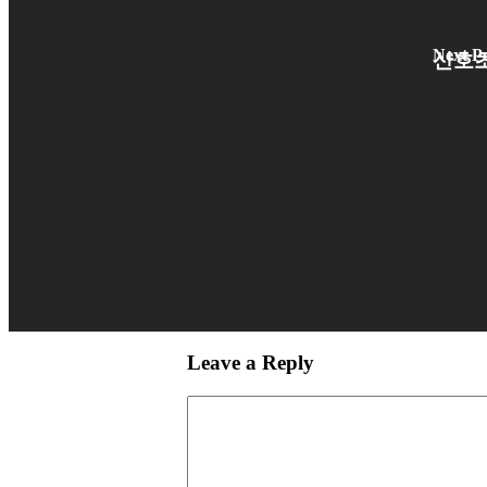
Next P
산호
Leave a Reply